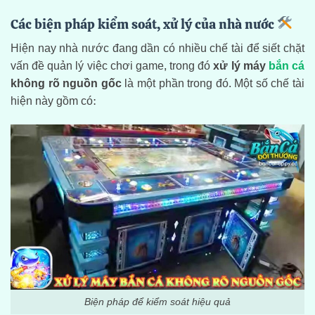
Các biện pháp kiểm soát, xử lý của nhà nước
Hiện nay nhà nước đang dần có nhiều chế tài để siết chặt
vấn đề quản lý việc chơi game, trong đó
xử lý máy
bắn cá
không rõ nguồn gốc
là một phần trong đó. Một số chế tài
hiện này gồm có:
Biện pháp để kiểm soát hiệu quả