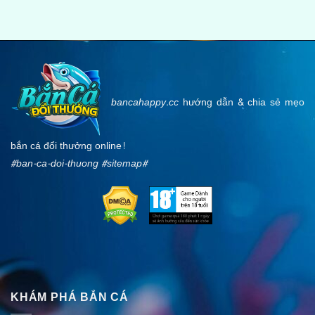
bancahappy.cc
hướng dẫn & chia sẻ mẹo
bắn cá đổi thưởng online!
#ban-ca-doi-thuong #
sitemap
#
KHÁM PHÁ BẮN CÁ