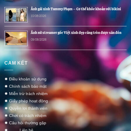
Ảnh gái xinh Tammy Phạm – Cơ thể khỏe khoắn với bikini
10/08/2026
Ảnh nữ streamer gốc Việt xinh đẹp căng tròn được săn đón
09/08/2026
CAM KẾT
✸
Điều khoản sử dụng
✸
Chính sách bảo mật
✸
Miễn trừ trách nhiệm
✸
Giấy phép hoạt động
✸ Q
uyền lợi thành viên
✸
Chơi có trách nhiệm
✸
Câu hỏi thường gặp
✸
Liên hệ