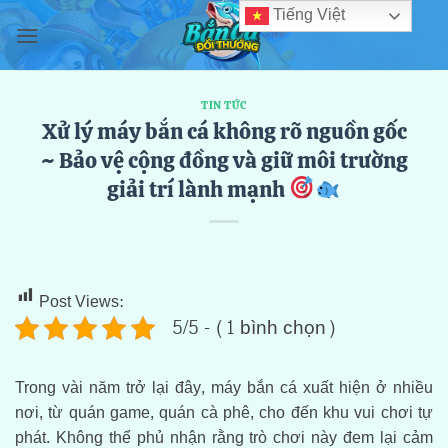
Bỏ
Tiếng Việt
qua
nội
dung
TIN TỨC
Xử lý máy bắn cá không rõ nguồn gốc
~ Bảo vệ cộng đồng và giữ môi trường
giải trí lành mạnh
Post Views:
98
5/5 - (1 bình chọn)
Trong vài năm trở lại đây, máy bắn cá xuất hiện ở nhiều
nơi, từ quán game, quán cà phê, cho đến khu vui chơi tự
phát. Không thể phủ nhận rằng trò chơi này đem lại cảm