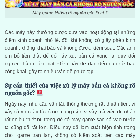
Máy game không rõ nguồn gốc là gì?
Các máy này thường được đưa vào hoạt động tại những
điểm kinh doanh nhỏ lẻ, đôi khi không có giấy phép kinh
doanh, không khai báo và không được kiểm soát. Các anh
em bỏ tiền thật để đổi lấy xu, bắn cá xong lại quy đổi
ngược thành tiền mặt. Điều này dễ dẫn đến nạn cờ bạc
công khai, gây ra nhiều vấn đề phức tạp.
Sự cần thiết của việc xử lý máy bắn cá không rõ
nguồn gốc?
Ngày nay, nhu cầu vận tải, thông thương rất thuận tiện, vì
vậy có nhu cầu là có nơi cung cấp, vì vậy mà việc du nhập
rất nhiều thiết bị, trong đó có máy game săn cá vào nước
ta cũng đã rất lớn. Điều này đã làm xuất hiện tình trạng
chơi game tràn lan, không có kiểm soát trên các máy