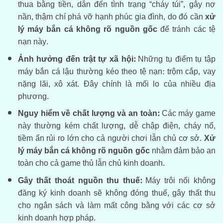
thua bằng tiền, dẫn đến tình trạng “cháy túi”, gây nợ
nần, thậm chí phá vỡ hạnh phúc gia đình, do đó cần
xử
lý máy bắn cá không rõ nguồn gốc
để tránh các tệ
nạn này.
Ảnh hưởng đến trật tự xã hội:
Những tụ điểm tụ tập
máy bắn cá lậu thường kéo theo tệ nạn: trộm cắp, vay
nặng lãi, xô xát. Đây chính là mối lo của nhiều địa
phương.
Nguy hiểm về chất lượng và an toàn:
Các máy game
này thường kém chất lượng, dễ chập điện, cháy nổ,
tiềm ẩn rủi ro lớn cho cả người chơi lẫn chủ cơ sở.
Xử
lý máy bắn cá không rõ nguồn gốc
nhằm đảm bảo an
toàn cho cả game thủ lẫn chủ kinh doanh.
Gây thất thoát nguồn thu thuế:
Máy trôi nổi không
đăng ký kinh doanh sẽ không đóng thuế, gây thất thu
cho ngân sách và làm mất công bằng với các cơ sở
kinh doanh hợp pháp.