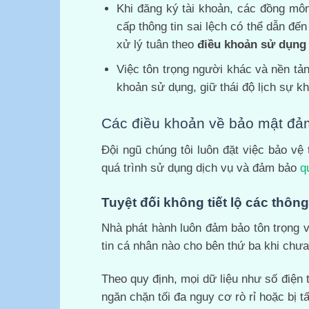
Khi đăng ký tài khoản, các đồng môn
cấp thông tin sai lệch có thể dẫn đế
xử lý tuân theo
điều khoản sử dụng
Việc tôn trọng người khác và nền tản
khoản sử dụng, giữ thái độ lịch sự kh
Các điều khoản về bảo mật đả
Đội ngũ chúng tôi luôn đặt việc bảo vệ
quá trình sử dụng dịch vụ và đảm bảo
q
Tuyệt đối không tiết lộ các thông
Nhà phát hành luôn đảm bảo tôn trọng v
tin cá nhân nào cho bên thứ ba khi chưa
Theo quy định, mọi dữ liệu như số điện 
ngăn chặn tối đa nguy cơ rò rỉ hoặc bị t