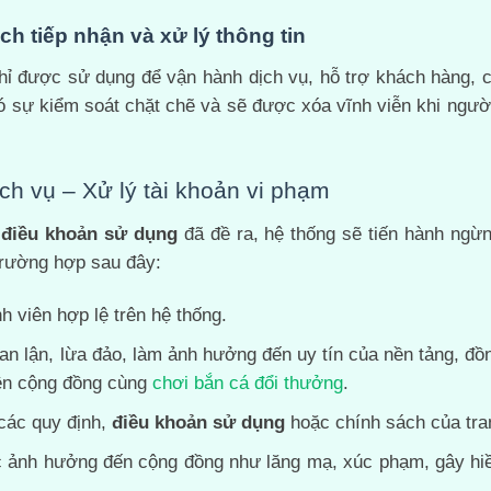
h tiếp nhận và xử lý thông tin
ỉ được sử dụng để vận hành dịch vụ, hỗ trợ khách hàng, c
có sự kiểm soát chặt chẽ và sẽ được xóa vĩnh viễn khi người
h vụ – Xử lý tài khoản vi phạm
c
điều khoản sử dụng
đã đề ra, hệ thống sẽ tiến hành ngừn
trường hợp sau đây:
 viên hợp lệ trên hệ thống.
an lận, lừa đảo, làm ảnh hưởng đến uy tín của nền tảng, đồ
rên cộng đồng cùng
chơi bắn cá đổi thưởng
.
các quy định,
điều khoản sử dụng
hoặc chính sách của tra
ực ảnh hưởng đến cộng đồng như lăng mạ, xúc phạm, gây hi