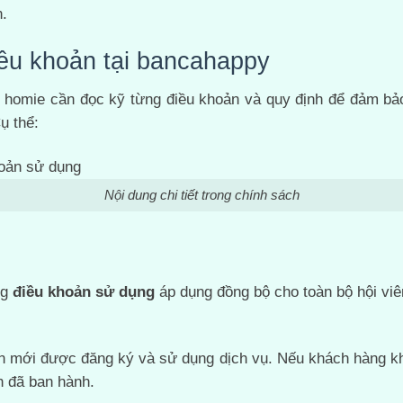
.
điều khoản tại bancahappy
 homie cần đọc kỹ từng điều khoản và quy định để đảm bảo q
ụ thể:
Nội dung chi tiết trong chính sách
ng
điều khoản sử dụng
áp dụng đồng bộ cho toàn bộ hội viê
ên mới được đăng ký và sử dụng dịch vụ. Nếu khách hàng khai
h đã ban hành.