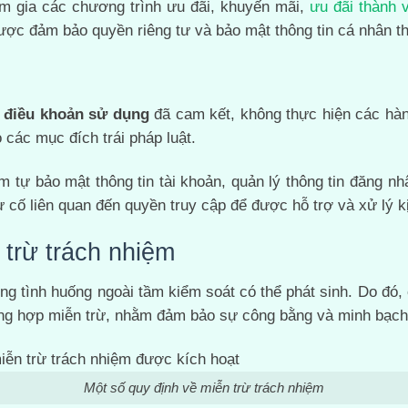
m gia các chương trình ưu đãi, khuyến mãi,
ưu đãi thành 
ược đảm bảo quyền riêng tư và bảo mật thông tin cá nhân th
c
điều khoản sử dụng
đã cam kết, không thực hiện các hàn
 các mục đích trái pháp luật.
 tự bảo mật thông tin tài khoản, quản lý thông tin đăng nh
ự cố liên quan đến quyền truy cập để được hỗ trợ và xử lý kị
 trừ trách nhiệm
ững tình huống ngoài tầm kiểm soát có thể phát sinh. Do đó
ng hợp miễn trừ, nhằm đảm bảo sự công bằng và minh bạch 
Một số quy định về miễn trừ trách nhiệm