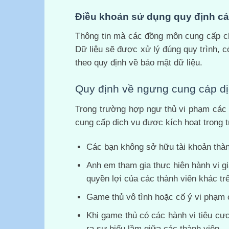
Điều khoản sử dụng quy định các
Thông tin mà các đồng môn cung cấp ch
Dữ liệu sẽ được xử lý đúng quy trình, 
theo quy định về bảo mật dữ liệu.
Quy định về ngưng cung cáp dịc
Trong trường hợp ngư thủ vi phạm cá
cung cấp dịch vụ được kích hoạt trong 
Các bạn không sở hữu tài khoản thành
Anh em tham gia thực hiện hành vi gi
quyền lợi của các thành viên khác t
Game thủ vô tình hoặc cố ý vi phạm 
Khi game thủ có các hành vi tiêu c
ra sự hiểu lầm giữa các thành viên.