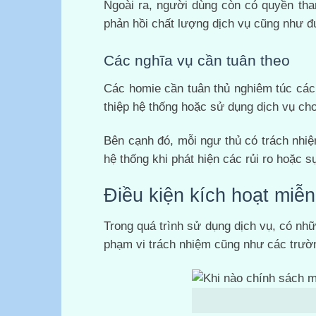
Ngoài ra, người dùng còn có quyền tha
phản hồi chất lượng dịch vụ cũng như đ
Các nghĩa vụ cần tuân theo
Các homie cần tuân thủ nghiêm túc cá
thiệp hệ thống hoặc sử dụng dịch vụ cho
Bên cạnh đó, mỗi ngư thủ có trách nhiệm
hệ thống khi phát hiện các rủi ro hoặc s
Điều kiện kích hoạt miễn
Trong quá trình sử dụng dịch vụ, có nh
phạm vi trách nhiệm cũng như các trườ