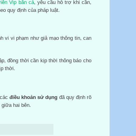
viên Vip bắn cá
, yêu cầu hỗ trợ khi cần,
eo quy định của pháp luật.
h vi vi phạm như giả mạo thông tin, can
ập, đồng thời cần kịp thời thông báo cho
p thời.
, các
điều khoản sử dụng
đã quy định rõ
giữa hai bên.