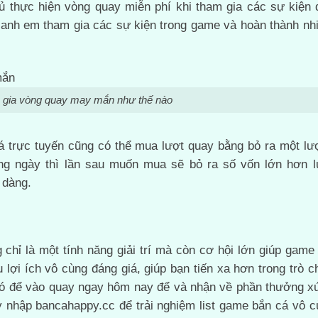
ủ thực hiện vòng quay miễn phí khi tham gia các sự kiện 
à anh em tham gia các sự kiện trong game và hoàn thành nh
 gia vòng quay may mắn như thế nào
á trực tuyến cũng có thể mua lượt quay bằng bỏ ra một lư
ng ngày thì lần sau muốn mua sẽ bỏ ra số vốn lớn hơn l
 dàng.
 chỉ là một tính năng giải trí mà còn cơ hội lớn giúp game
lợi ích vô cùng đáng giá, giúp bạn tiến xa hơn trong trò c
nó để vào quay ngay hôm nay để và nhận về phần thưởng x
 nhập bancahappy.cc để trải nghiệm list game bắn cá vô c