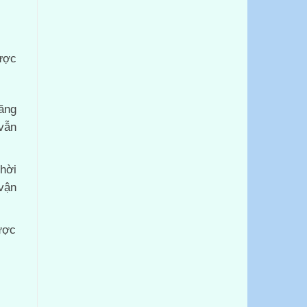
ược
ăng
 vẫn
hời
 vận
được