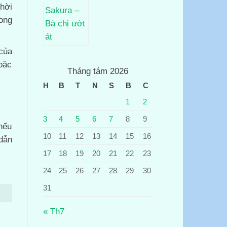
hời
ong
 của
oặc
Tháng tám 2026
H
B
T
N
S
B
C
1
2
3
4
5
6
7
8
9
nếu
10
11
12
13
14
15
16
dẫn
17
18
19
20
21
22
23
24
25
26
27
28
29
30
31
« Th7