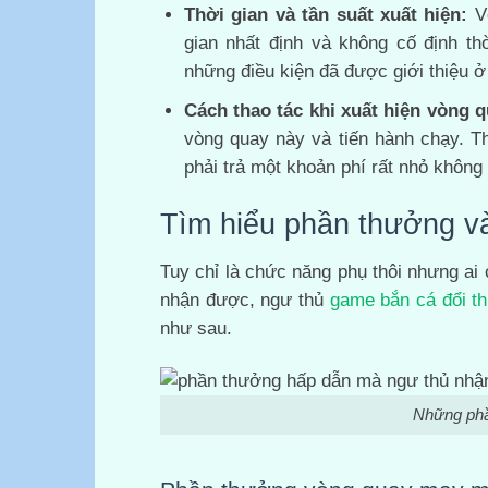
Thời gian và tần suất xuất hiện:
V
gian nhất định và không cố định th
những điều kiện đã được giới thiệu ở
Cách thao tác khi xuất hiện
vòng q
vòng quay này và tiến hành chạy. 
phải trả một khoản phí rất nhỏ không
Tìm hiểu phần thưởng và 
Tuy chỉ là chức năng phụ thôi nhưng a
nhận được, ngư thủ
game bắn cá đổi t
như sau.
Những phầ