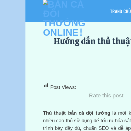
Bỏ
qua
TRANG CH
nội
dung
Hướng dẫn thủ thuật
Post Views:
52
Rate this post
Thủ thuật bắn cá dội tường
là một k
nhiều cao thủ sử dụng để tối ưu hóa sá
trình bày đầy đủ, chuẩn SEO và dễ áp