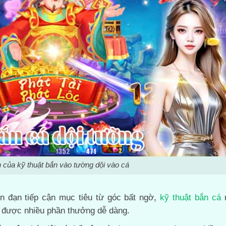
h của kỹ thuật bắn vào tường dội vào cá
ên đạn tiếp cận mục tiêu từ góc bất ngờ,
kỹ thuật bắn cá
m được nhiều phần thưởng dễ dàng.