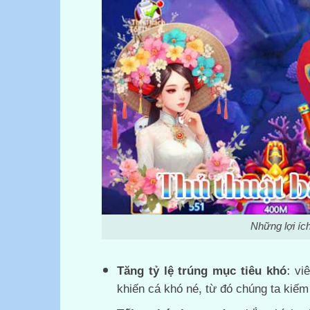
Những lợi íc
Tăng tỷ lệ trúng mục tiêu khó
: vi
khiến cá khó né, từ đó chúng ta kiế