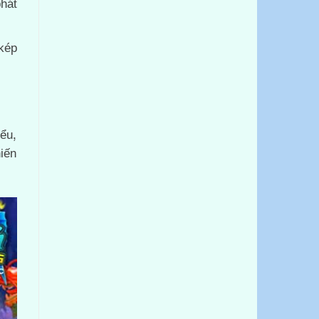
hát
kép
ểu,
iến