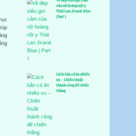
Vẻ đẹp siêu gợi cảm
của nữ hoàng nội y
Thái Lan Jirarat Blue
| Part 1
 mục
giúp
ăng
nâng
Cách bắn cá ăn nhiều
xu – Chiến thuật
thành công để chiến
thắng