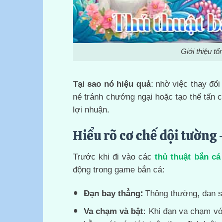
Giới thiệu t
Tại sao nó hiệu quả
: nhờ việc thay đổ
né tránh chướng ngại hoặc tạo thế tấn 
lợi nhuận.
Hiểu rõ cơ chế dội tường
Trước khi đi vào các
thủ thuật bắn cá
động trong game bắn cá:
Đạn bay thẳng:
Thông thường, đạn s
Va chạm và bật
: Khi đạn va chạm vớ