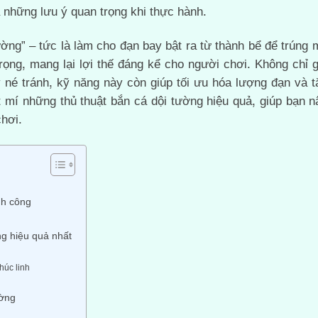
 những lưu ý quan trọng khi thực hành.
ường” – tức là làm cho đạn bay bật ra từ thành bể để trúng
trọng, mang lại lợi thế đáng kể cho người chơi. Không chỉ 
 né tránh, kỹ năng này còn giúp tối ưu hóa lượng đạn và t
t mí những thủ thuật bắn cá dội tường hiệu quả, giúp bạn 
chơi.
nh công
g hiệu quả nhất
húc linh
ường