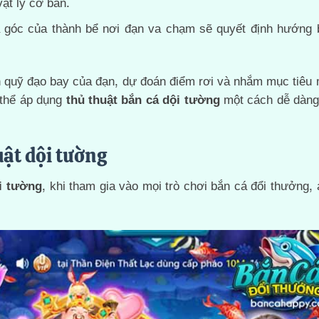
vật lý cơ bản.
à góc của thành bể nơi đạn va chạm sẽ quyết định hướng 
án quỹ đạo bay của đạn, dự đoán điểm rơi và nhắm mục tiêu
 thể áp dụng
thủ thuật bắn cá dội tường
một cách dễ dàng
uật dội tường
ội tường
, khi tham gia vào mọi trò chơi bắn cá đổi thưởng,