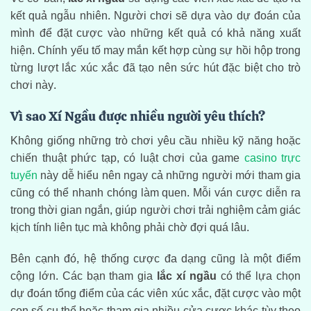
kết quả ngẫu nhiên. Người chơi sẽ dựa vào dự đoán của
mình để đặt cược vào những kết quả có khả năng xuất
hiện. Chính yếu tố may mắn kết hợp cùng sự hồi hộp trong
từng lượt lắc xúc xắc đã tạo nên sức hút đặc biệt cho trò
chơi này.
Vì sao Xí Ngầu được nhiều người yêu thích?
Không giống những trò chơi yêu cầu nhiều kỹ năng hoặc
chiến thuật phức tạp, có luật chơi của game
casino trực
tuyến
này dễ hiểu nên ngay cả những người mới tham gia
cũng có thể nhanh chóng làm quen. Mỗi ván cược diễn ra
trong thời gian ngắn, giúp người chơi trải nghiệm cảm giác
kịch tính liên tục mà không phải chờ đợi quá lâu.
Bên cạnh đó, hệ thống cược đa dạng cũng là một điểm
cộng lớn. Các bạn tham gia
lắc xí ngầu
có thể lựa chọn
dự đoán tổng điểm của các viên xúc xắc, đặt cược vào một
con số cụ thể hoặc tham gia nhiều cửa cược khác tùy theo