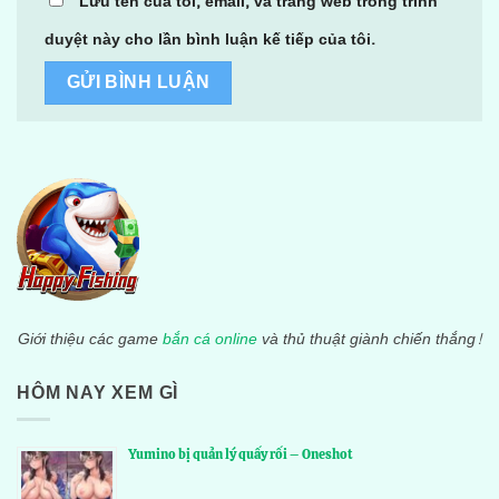
Lưu tên của tôi, email, và trang web trong trình
duyệt này cho lần bình luận kế tiếp của tôi.
Giới thiệu các game
bắn cá online
và thủ thuật giành chiến thắng!
HÔM NAY XEM GÌ
Yumino bị quản lý quấy rối – Oneshot