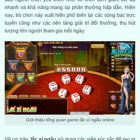
nhanh và khả năng mang lại phần thưởng hấp dẫn. Hiện
nay, trò chơi này xuất hiện phổ biến tại các sòng bạc trực
tuyến cũng như các nền tảng giải trí đổi thưởng, thu hút
lượng lớn người tham gia mỗi ngày.
Giới thiệu tổng quan game lắc xí ngầu online
Về cơ bản,
lắc xí ngầu
sử dụng các viên xúc xắc để tạo ra