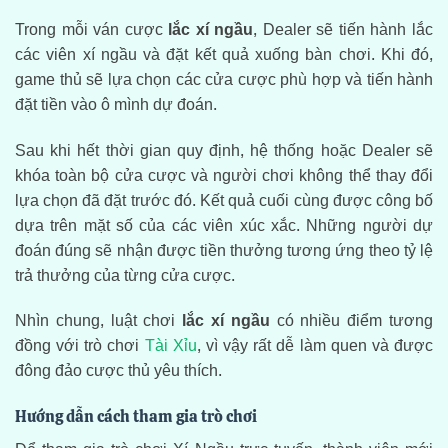
Trong mỗi ván cược
lắc xí ngầu
, Dealer sẽ tiến hành lắc
các viên xí ngầu và đặt kết quả xuống bàn chơi. Khi đó,
game thủ sẽ lựa chọn các cửa cược phù hợp và tiến hành
đặt tiền vào ô mình dự đoán.
Sau khi hết thời gian quy định, hệ thống hoặc Dealer sẽ
khóa toàn bộ cửa cược và người chơi không thể thay đổi
lựa chọn đã đặt trước đó. Kết quả cuối cùng được công bố
dựa trên mặt số của các viên xúc xắc. Những người dự
đoán đúng sẽ nhận được tiền thưởng tương ứng theo tỷ lệ
trả thưởng của từng cửa cược.
Nhìn chung, luật chơi
lắc xí ngầu
có nhiều điểm tương
đồng với trò chơi
Tài Xỉu
, vì vậy rất dễ làm quen và được
đông đảo cược thủ yêu thích.
Hướng dẫn cách tham gia trò chơi