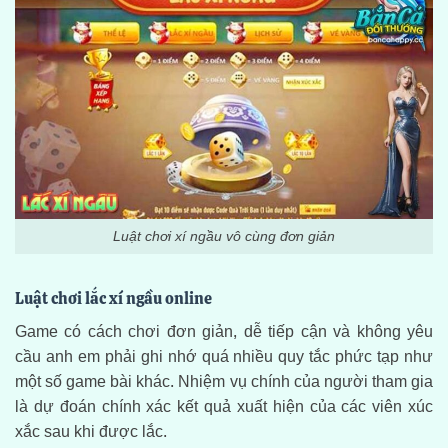
Luật chơi xí ngầu vô cùng đơn giản
Luật chơi lắc xí ngầu online
Game có cách chơi đơn giản, dễ tiếp cận và không yêu
cầu anh em phải ghi nhớ quá nhiều quy tắc phức tạp như
một số game bài khác. Nhiệm vụ chính của người tham gia
là dự đoán chính xác kết quả xuất hiện của các viên xúc
xắc sau khi được lắc.