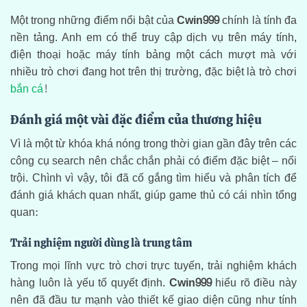
Một trong những điểm nổi bật của
Cwin999
chính là tính đa
nền tảng. Anh em có thể truy cập dịch vụ trên máy tính,
điện thoại hoặc máy tính bảng một cách mượt mà với
nhiều trò chơi đang hot trên thị trường, đặc biệt là trò chơi
bắn cá
!
Đánh giá một vài đặc điểm của thương hiệu
Vì là một từ khóa khá nóng trong thời gian gần đây trên các
công cụ search nên chắc chắn phải có điểm đặc biệt – nổi
trội. Chình vì vậy, tôi đã cố gắng tìm hiểu và phân tích để
đánh giá khách quan nhất, giúp game thủ có cái nhìn tổng
quan:
Trải nghiệm người dùng là trung tâm
Trong mọi lĩnh vực trò chơi trực tuyến, trải nghiệm khách
hàng luôn là yếu tố quyết định.
Cwin999
hiểu rõ điều này
nên đã đầu tư mạnh vào thiết kế giao diện cũng như tính