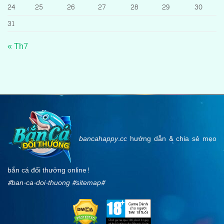
24
25
26
27
28
29
30
31
« Th7
bancahappy.cc
hướng dẫn & chia sẻ mẹo
bắn cá đổi thưởng online!
#ban-ca-doi-thuong #
sitemap
#