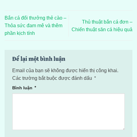
Bắn cá đổi thưởng thẻ cào –
Thủ thuật bắn cá đơn –
Thỏa sức đam mê và thêm
Chiến thuật săn cá hiệu quả
phần kịch tính
Để lại một bình luận
Email của bạn sẽ không được hiển thị công khai.
Các trường bắt buộc được đánh dấu
*
Bình luận
*