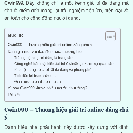
Cwin999
. Đây không chỉ là một kênh giải trí đa dạng mà
còn là điểm đến mang lại trải nghiệm tiện ích, hiện đại và
an toàn cho cộng đồng người dùng.
Mục lục
Cwin999 – Thương hiệu giải trí online đáng chú ý
Đánh giá một vài đặc điểm của thương hiệu
Trải nghiệm người dùng là trung tâm
Công nghệ bảo mật hiện đại tại Cwin99 tạo được sự quan tâm
Kho nội dung trò chơi rất đa dạng và phong phú
Tính tiện lợi trong sử dụng
Định hướng phát triển lâu dài
Vì sao Cwin999 được nhiều người tin tưởng?
Lời kết
Cwin999 – Thương hiệu giải trí online đáng chú
ý
Danh hiệu nhà phát hành này được xây dựng với định