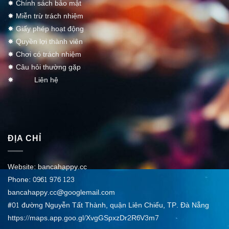
✸
Chính sách bảo mật
✸
Miễn trừ trách nhiệm
✸
Giấy phép hoạt động
✸ Q
uyền lợi thành viên
✸
Chơi có trách nhiệm
✸
Câu hỏi thường gặp
✸
Liên hệ
ĐỊA CHỈ
Website:
bancahappy.cc
Phone: 0961 976 123
bancahappy.cc@googlemail.com
#01 đường Nguyễn Tất Thành, quận Liên Chiểu, TP. Đà Nẵng
https://maps.app.goo.gl/XvgGSpxzDr2R6V3m7