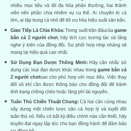
nhiều mục tiêu và tối đa hóa phần thưởng, hai thành
viên nên phân chia nhiệm vụ cụ thể. Ai chuyên trị cá
lớn, ai tập trung cá nhỏ để tối ưu hóa hiệu suất săn bắn.
Giao Tiếp Là Chìa Khóa:
Trong suốt trận đấucủa
game
bắn cá 2 người chơi
, hãy tích cực tương tác và lắng
nghe ý kiến của đồng đội. Sự phối hợp nhịp nhàng sẽ
mang lại hiệu quả cao nhất.
Sử Dụng Đạn Dược Thông Minh:
Hãy cân nhắc sử
dụng các loại đạn dược khác nhau trong
game bắn cá
2 người chơi
sao cho phù hợp với mục tiêu. Việc thay
đổi vũ khí cần được thông báo cho đồng đội để tránh
tình trạng chồng chéo hoặc lãng phí tài nguyên.
Tuân Thủ Chiến Thuật Chung:
Cả hai cần cùng nhau
xây dựng một chiến lược săn cá hợp lý và tuyệt đối
tuân thủ nó. Nếu có bất kỳ điều chỉnh nào cần thiết, hãy
truyền đạt ngay lập tức cho bạn đồng hành để đảm bảo
sự đồng bộ.