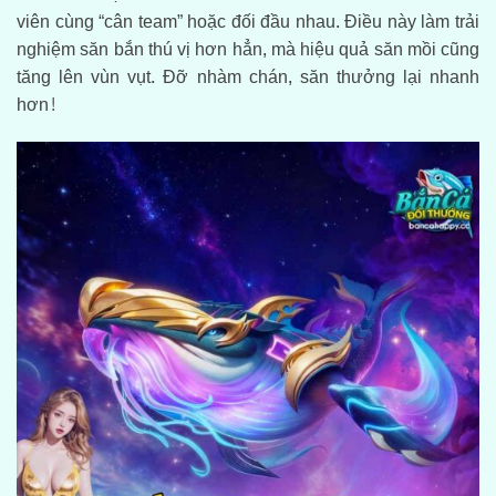
viên cùng “cân team” hoặc đối đầu nhau. Điều này làm trải
nghiệm săn bắn thú vị hơn hẳn, mà hiệu quả săn mồi cũng
tăng lên vùn vụt. Đỡ nhàm chán, săn thưởng lại nhanh
hơn!