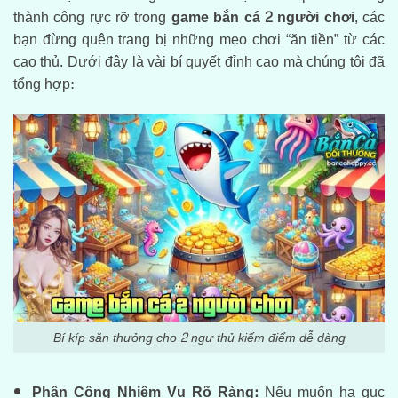
thành công rực rỡ trong
game
bắn cá 2 người chơi
, các
bạn đừng quên trang bị những mẹo chơi “ăn tiền” từ các
cao thủ. Dưới đây là vài bí quyết đỉnh cao mà chúng tôi đã
tổng hợp:
Bí kíp săn thưởng cho 2 ngư thủ kiếm điểm dễ dàng
Phân Công Nhiệm Vụ Rõ Ràng:
Nếu muốn hạ gục