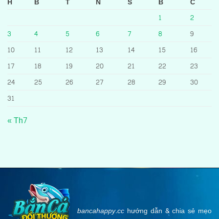
H
B
T
N
S
B
C
1
2
3
4
5
6
7
8
9
10
11
12
13
14
15
16
17
18
19
20
21
22
23
24
25
26
27
28
29
30
31
« Th7
bancahappy.cc
hướng dẫn & chia sẻ mẹo