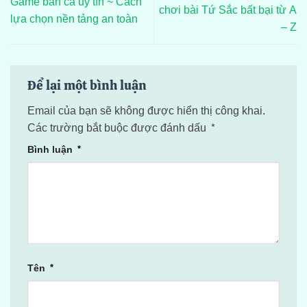
Game bắn cá uy tín ~ Cách
chơi bài Tứ Sắc bất bại từ A
lựa chọn nền tảng an toàn
– Z
Để lại một bình luận
Email của bạn sẽ không được hiển thị công khai.
Các trường bắt buộc được đánh dấu
*
Bình luận
*
Tên
*