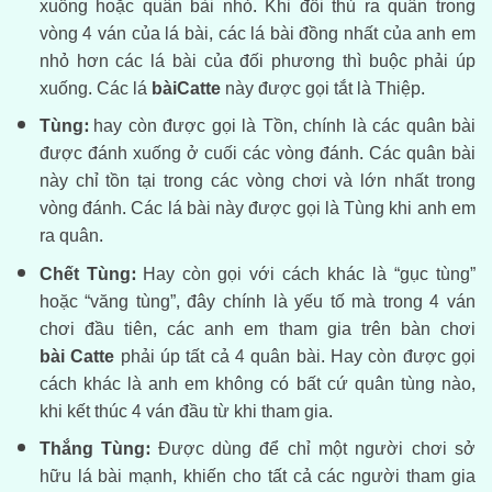
xuống hoặc quân bài nhỏ. Khi đối thủ ra quân trong
vòng 4 ván của lá bài, các lá bài đồng nhất của anh em
nhỏ hơn các lá bài của đối phương thì buộc phải úp
xuống. Các lá
bài
Catte
này được gọi tắt là Thiệp.
Tùng:
hay còn được gọi là Tồn, chính là các quân bài
được đánh xuống ở cuối các vòng đánh. Các quân bài
này chỉ tồn tại trong các vòng chơi và lớn nhất trong
vòng đánh. Các lá bài này được gọi là Tùng khi anh em
ra quân.
Chết Tùng:
Hay còn gọi với cách khác là “gục tùng”
hoặc “văng tùng”, đây chính là yếu tố mà trong 4 ván
chơi đầu tiên, các anh em tham gia trên bàn chơi
bài
Catte
phải úp tất cả 4 quân bài. Hay còn được gọi
cách khác là anh em không có bất cứ quân tùng nào,
khi kết thúc 4 ván đầu từ khi tham gia.
Thắng Tùng:
Được dùng để chỉ một người chơi sở
hữu lá bài mạnh, khiến cho tất cả các người tham gia