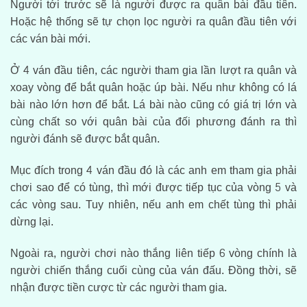
Người tới trước sẽ là người được ra quân bài đầu tiên.
Hoặc hệ thống sẽ tự chọn lọc người ra quân đầu tiên với
các ván bài mới.
Ở 4 ván đầu tiên, các người tham gia lần lượt ra quân và
xoay vòng để bắt quân hoặc úp bài. Nếu như không có lá
bài nào lớn hơn để bắt. Lá bài nào cũng có giá trị lớn và
cùng chất so với quân bài của đối phương đánh ra thì
người đánh sẽ được bắt quân.
Mục đích trong 4 ván đầu đó là các anh em tham gia phải
chơi sao để có tùng, thì mới được tiếp tục của vòng 5 và
các vòng sau. Tuy nhiên, nếu anh em chết tùng thì phải
dừng lại.
Ngoài ra, người chơi nào thắng liên tiếp 6 vòng chính là
người chiến thắng cuối cùng của ván đấu. Đồng thời, sẽ
nhận được tiền cược từ các người tham gia.