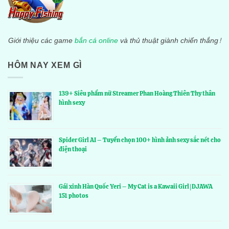
Giới thiệu các game
bắn cá online
và thủ thuật giành chiến thắng!
HÔM NAY XEM GÌ
139+ Siêu phẩm nữ Streamer Phan Hoàng Thiên Thy thân
hình sexy
Spider Girl AI – Tuyển chọn 100+ hình ảnh sexy sắc nét cho
điện thoại
Gái xinh Hàn Quốc Yeri – My Cat is a Kawaii Girl | DJAWA
151 photos