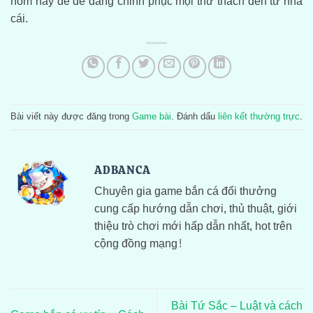
hôm nay để dễ dàng chinh phục mọi thử thách đến từ nhà
cái.
Bài viết này được đăng trong
Game bài
. Đánh dấu
liên kết thường trực
.
ADBANCA
Chuyên gia game bắn cá đổi thưởng
cung cấp hướng dẫn chơi, thủ thuật, giới
thiệu trò chơi mới hấp dẫn nhất, hot trên
cộng đồng mạng!
Bài Tứ Sắc – Luật và cách