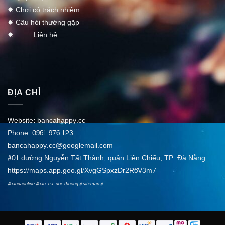
✸
Chơi có trách nhiệm
✸
Câu hỏi thường gặp
✸
Liên hệ
ĐỊA CHỈ
Website:
bancahappy.cc
Phone: 0961 976 123
bancahappy.cc@googlemail.com
#01 đường Nguyễn Tất Thành, quận Liên Chiểu, TP. Đà Nẵng
https://maps.app.goo.gl/XvgGSpxzDr2R6V3m7
#bancaonline #ban_ca_doi_thuong
#
sitemap
#